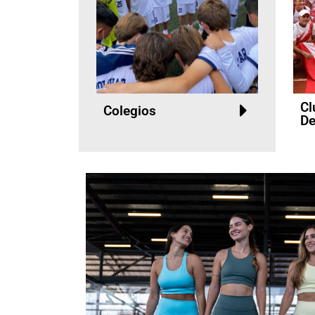
Cl
Colegios
De