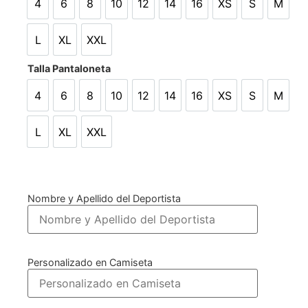
4
6
8
10
12
14
16
XS
S
M
4
6
8
10
12
14
16
XS
S
M
L
XL
XXL
L
XL
XXL
Talla Pantaloneta
4
6
8
10
12
14
16
XS
S
M
4
6
8
10
12
14
16
XS
S
M
L
XL
XXL
L
XL
XXL
Nombre y Apellido del Deportista
Personalizado en Camiseta