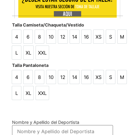
Talla Camiseta/Chaqueta/Vestido
4
6
8
10
12
14
16
XS
S
M
4
6
8
10
12
14
16
XS
S
M
L
XL
XXL
L
XL
XXL
Talla Pantaloneta
4
6
8
10
12
14
16
XS
S
M
4
6
8
10
12
14
16
XS
S
M
L
XL
XXL
L
XL
XXL
Nombre y Apellido del Deportista