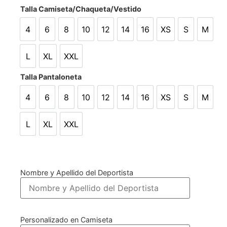
Talla Camiseta/Chaqueta/Vestido
4
6
8
10
12
14
16
XS
S
M
4
6
8
10
12
14
16
XS
S
M
L
XL
XXL
L
XL
XXL
Talla Pantaloneta
4
6
8
10
12
14
16
XS
S
M
4
6
8
10
12
14
16
XS
S
M
L
XL
XXL
L
XL
XXL
Nombre y Apellido del Deportista
Personalizado en Camiseta