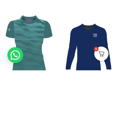
0
Camiseta Padel VPro 4
Buzo Filtro Solar CB Unisex
Mujer
$
99.900
$
124.900