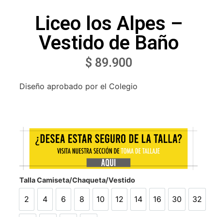
Liceo los Alpes –
Vestido de Baño
$
89.900
Diseño aprobado por el Colegio
Talla Camiseta/Chaqueta/Vestido
2
4
6
8
10
12
14
16
30
32
2
4
6
8
10
12
14
16
30
32