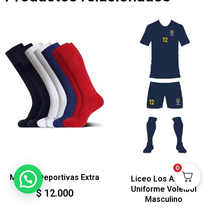
0
Medias Deportivas Extra
Liceo Los Alpes –
Uniforme Voleibol
$
12.000
Masculino
$
145.000
Ver