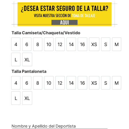
Talla Camiseta/Chaqueta/Vestido
4
6
8
10
12
14
16
XS
S
M
4
6
8
10
12
14
16
XS
S
M
L
XL
L
XL
Talla Pantaloneta
4
6
8
10
12
14
16
XS
S
M
4
6
8
10
12
14
16
XS
S
M
L
XL
L
XL
Nombre y Apellido del Deportista