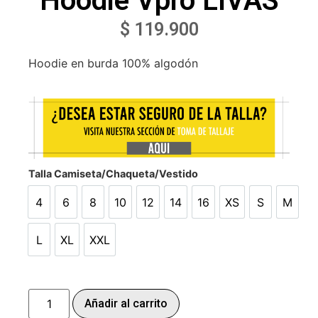
Hoodie Vpro LIVAS
$
119.900
Hoodie en burda 100% algodón
Talla Camiseta/Chaqueta/Vestido
4
6
8
10
12
14
16
XS
S
M
4
6
8
10
12
14
16
XS
S
M
L
XL
XXL
L
XL
XXL
Añadir al carrito