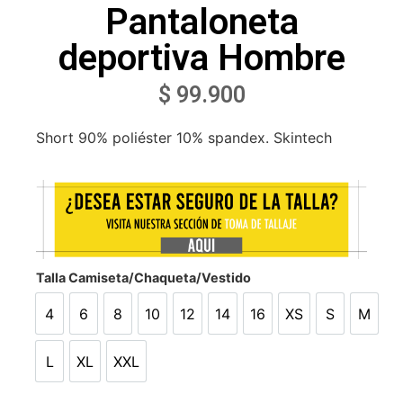
Pantaloneta
deportiva Hombre
$
99.900
Short 90% poliéster 10% spandex. Skintech
Talla Camiseta/Chaqueta/Vestido
4
6
8
10
12
14
16
XS
S
M
4
6
8
10
12
14
16
XS
S
M
L
XL
XXL
L
XL
XXL