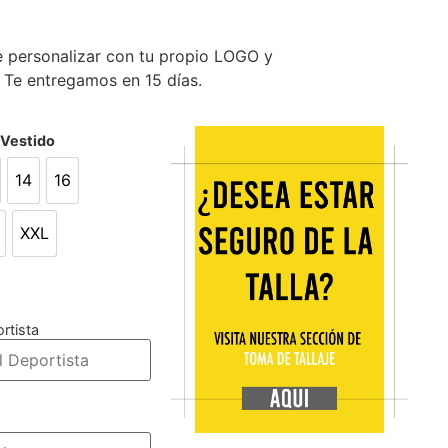
 personalizar con tu propio LOGO y
 Te entregamos en 15 días.
/Vestido
14
16
14
16
XXL
L
XXL
rtista