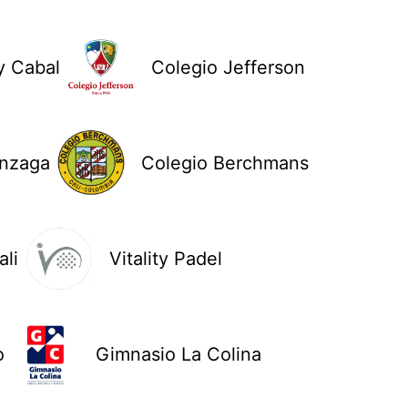
y Cabal
Colegio Jefferson
onzaga
Colegio Berchmans
li
Vitality Padel
o
Gimnasio La Colina