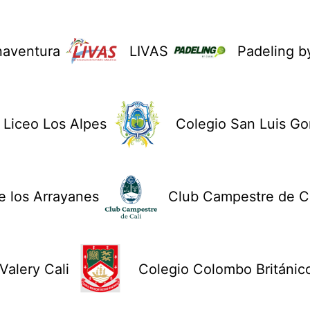
naventura
LIVAS
Padeling b
Liceo Los Alpes
Colegio San Luis G
 los Arrayanes
Club Campestre de Ca
Valery Cali
Colegio Colombo Británic