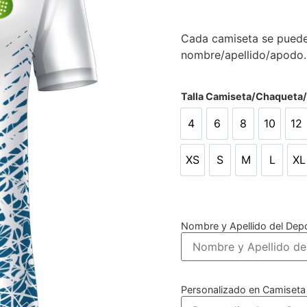
Cada camiseta se puede
nombre/apellido/apodo.
Talla Camiseta/Chaqueta
4
6
8
10
12
4
6
8
10
12
XS
S
M
L
XL
XS
S
M
L
X
Nombre y Apellido del Depo
Personalizado en Camiseta