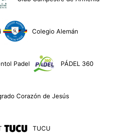
i
Colegio Alemán
ntol Padel
PÁDEL 360
grado Corazón de Jesús
T
TUCU