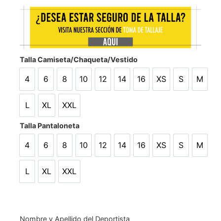
Talla Camiseta/Chaqueta/Vestido
4
6
8
10
12
14
16
XS
S
M
4
6
8
10
12
14
16
XS
S
M
L
XL
XXL
L
XL
XXL
Talla Pantaloneta
4
6
8
10
12
14
16
XS
S
M
4
6
8
10
12
14
16
XS
S
M
L
XL
XXL
L
XL
XXL
Nombre y Apellido del Deportista