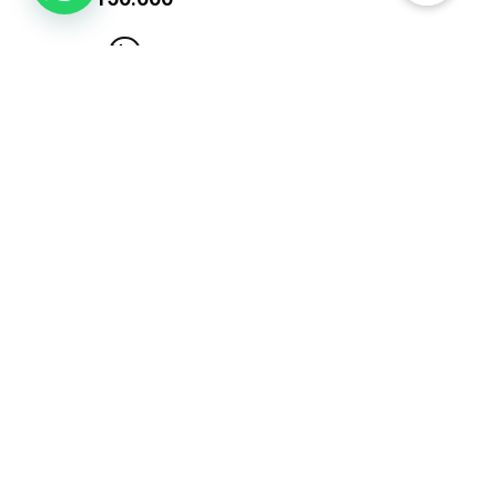
Ver
HECHO EN CALI-
COLOMBIA POR
MADRES CABEZAS DE
FAMILIA
ACERCA DE NOSOTROS
Nacimos como un emprendimiento universitario en el año
2013 en Cali, Colombia. Hemos consolidado una marca de
ropa para gente activa como tú, que te levantas cada
mañana a darle un sentido a todo aquello que realizas.
Nuestra alta tecnología y calidad te brinda prendas