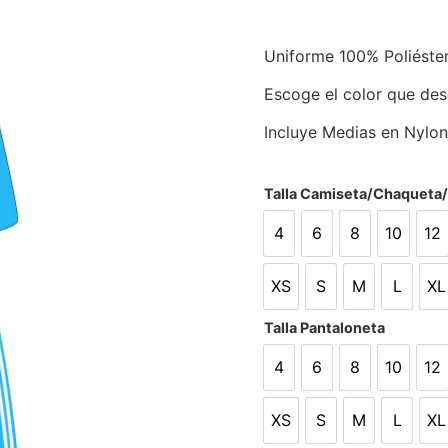
Uniforme 100% Poliéste
Escoge el color que des
Incluye Medias en Nylon
Talla Camiseta/Chaqueta
4
6
8
10
12
4
6
8
10
12
XS
S
M
L
XL
XS
S
M
L
X
Talla Pantaloneta
4
6
8
10
12
4
6
8
10
12
XS
S
M
L
XL
XS
S
M
L
X