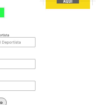
Verde Limón
rtista
to