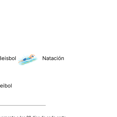
Beisbol
Natación
eibol