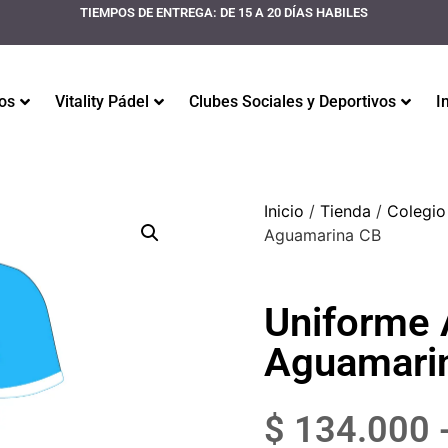
TIEMPOS DE ENTREGA: DE 15 A 20 DÍAS HABILES
os
Vitality Pádel
Clubes Sociales y Deportivos
I
Inicio
/
Tienda
/
Colegio
Aguamarina CB
Uniforme 
Aguamari
$
134.000