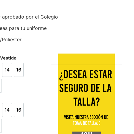
r aprobado por el Colegio
eas para tu uniforme
/Poliéster
/Vestido
14
16
14
16
L
14
16
14
16
L