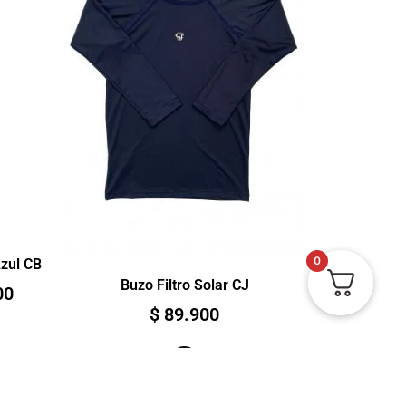
0
zul CB
Buzo Filtro Solar CJ
00
$
89.900
Ver