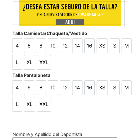
Talla Camiseta/Chaqueta/Vestido
4
6
8
10
12
14
16
XS
S
M
4
6
8
10
12
14
16
XS
S
M
L
XL
XXL
L
XL
XXL
Talla Pantaloneta
4
6
8
10
12
14
16
XS
S
M
4
6
8
10
12
14
16
XS
S
M
L
XL
XXL
L
XL
XXL
Nombre y Apellido del Deportista