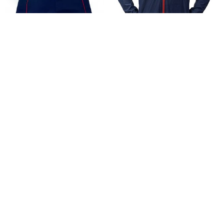
Pantaloneta de Baño CJ
Chaqueta Impermeable CJ
Unisex
$
89.900
$
129.900
-
$
134.900
Ver
Ver
HECHO EN CALI-
COLOMBIA POR
MADRES CABEZAS DE