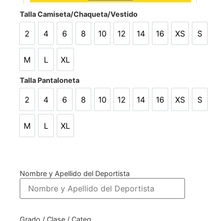
Talla Camiseta/Chaqueta/Vestido
2
4
6
8
10
12
14
16
XS
S
2
4
6
8
10
12
14
16
XS
S
M
L
XL
M
L
XL
Talla Pantaloneta
2
4
6
8
10
12
14
16
XS
S
2
4
6
8
10
12
14
16
XS
S
M
L
XL
M
L
XL
Nombre y Apellido del Deportista
Grado / Clase / Categ