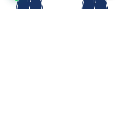
Uniforme Fútbol Femenino
Uniforme Fútbol Masculino
Azul CB
Azul CB
$
147.400
-
$
160.000
$
147.400
-
$
160.000
Ver
Ver
HECHO EN CALI-
COLOMBIA POR
MADRES CABEZAS DE
FAMILIA