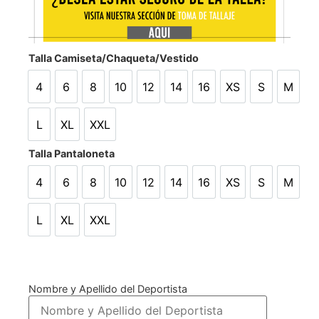
Talla Camiseta/Chaqueta/Vestido
4
6
8
10
12
14
16
XS
S
M
4
6
8
10
12
14
16
XS
S
M
L
XL
XXL
L
XL
XXL
Talla Pantaloneta
4
6
8
10
12
14
16
XS
S
M
4
6
8
10
12
14
16
XS
S
M
L
XL
XXL
L
XL
XXL
Nombre y Apellido del Deportista