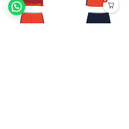
Uniforme Voleibol
Uniforme Voleibol
Masculino
Femenino
$
145.000
$
145.000
Ver
Ver
HECHO EN CALI-
COLOMBIA POR
MADRES CABEZAS DE
FAMILIA