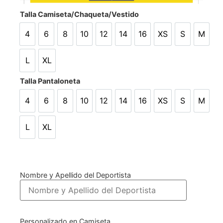
Talla Camiseta/Chaqueta/Vestido
4
6
8
10
12
14
16
XS
S
M
4
6
8
10
12
14
16
XS
S
M
L
XL
L
XL
Talla Pantaloneta
4
6
8
10
12
14
16
XS
S
M
4
6
8
10
12
14
16
XS
S
M
L
XL
L
XL
Nombre y Apellido del Deportista
Personalizado en Camiseta