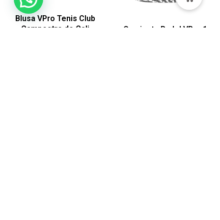
Blusa VPro Tenis Club
Campestre de Cali
Camiseta Padel VPro 1
Mujer
$
80.000
-
$
94.000
$
124.900
Ver
Ver
HECHO EN CALI-
COLOMBIA POR
MADRES CABEZAS DE
FAMILIA
ACERCA DE NOSOTROS