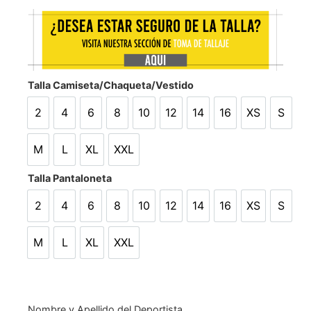
Talla Camiseta/Chaqueta/Vestido
2
4
6
8
10
12
14
16
XS
S
2
4
6
8
10
12
14
16
XS
S
M
L
XL
XXL
M
L
XL
XXL
Talla Pantaloneta
2
4
6
8
10
12
14
16
XS
S
2
4
6
8
10
12
14
16
XS
S
M
L
XL
XXL
M
L
XL
XXL
Nombre y Apellido del Deportista