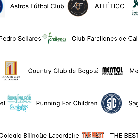
Astros Fútbol Club
ATLÉTICO
Pedro Sellares
Club Farallones de Cal
Country Club de Bogotá
Me
el
Running For Children
Sa
Colegio Bilingüe Lacordaire
THE BES