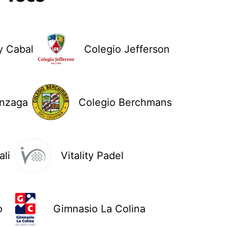
y Cabal
Colegio Jefferson
onzaga
Colegio Berchmans
li
Vitality Padel
o
Gimnasio La Colina