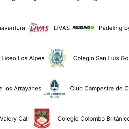
naventura
LIVAS
Padeling b
Liceo Los Alpes
Colegio San Luis G
 los Arrayanes
Club Campestre de Ca
Valery Cali
Colegio Colombo Británic