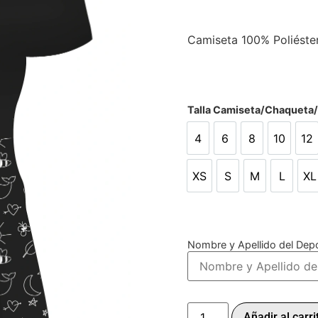
Camiseta 100% Poliéste
Talla Camiseta/Chaqueta
4
6
8
10
12
4
6
8
10
12
XS
S
M
L
XL
XS
S
M
L
X
Nombre y Apellido del Depo
Añadir al carri