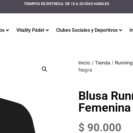
TIEMPOS DE ENTREGA: DE 15 A 20 DÍAS HABILES
os
Vitality Pádel
Clubes Sociales y Deportivos
I
Inicio
/
Tienda
/
Running
Negra
Blusa Run
Femenina
$
90.000