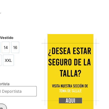
r
/Vestido
14
16
14
16
XXL
L
XXL
rtista
to