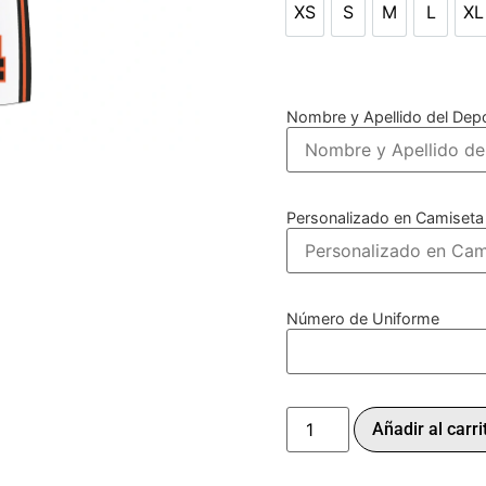
XS
S
M
L
XL
XS
S
M
L
X
Nombre y Apellido del Depo
Personalizado en Camiseta
Número de Uniforme
Añadir al carri