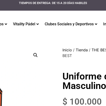
TIEMPOS DE ENTREGA: DE 15 A 20 DÍAS HABILES
os
Vitality Pádel
Clubes Sociales y Deportivos
I
Inicio
/
Tienda
/
THE BE
BEST
Uniforme 
Masculino
$
100.000