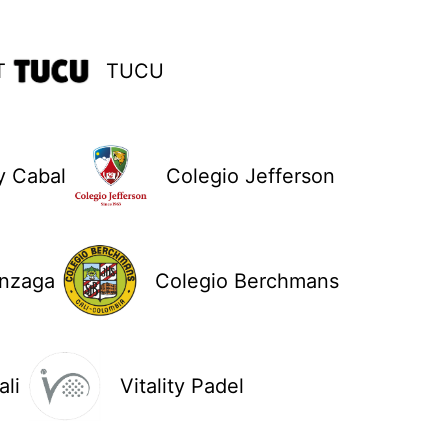
T
TUCU
y Cabal
Colegio Jefferson
onzaga
Colegio Berchmans
li
Vitality Padel