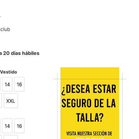
r
 club
 20 días hábiles
/Vestido
14
16
14
16
XXL
L
XXL
14
16
14
16