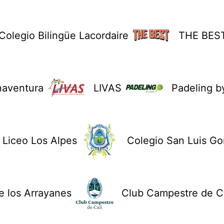
Colegio Bilingüe Lacordaire
THE BES
naventura
LIVAS
Padeling b
Liceo Los Alpes
Colegio San Luis G
 los Arrayanes
Club Campestre de Ca