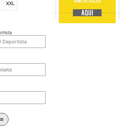
XXL
L
XXL
rtista
to