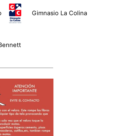
o
Gimnasio La Colina
Bennett