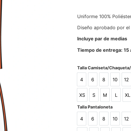
Uniforme 100% Poliéste
Diseño aprobado por el
Incluye par de medias
Tiempo de entrega: 15 a
Talla Camiseta/Chaqueta
4
6
8
10
12
4
6
8
10
12
XS
S
M
L
XL
XS
S
M
L
X
Talla Pantaloneta
4
6
8
10
12
4
6
8
10
12