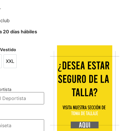
r
 club
 20 días hábiles
/Vestido
XXL
L
XXL
rtista