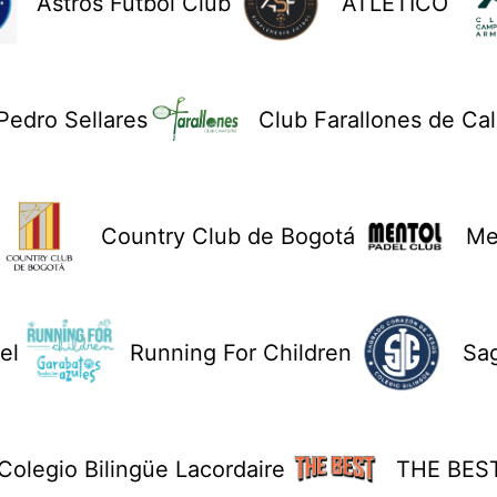
Astros Fútbol Club
ATLÉTICO
Pedro Sellares
Club Farallones de Cal
Country Club de Bogotá
Me
el
Running For Children
Sa
Colegio Bilingüe Lacordaire
THE BES