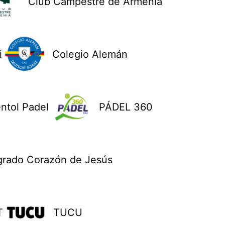
Club Campestre de Armenia
i
Colegio Alemán
ntol Padel
PÁDEL 360
grado Corazón de Jesús
T
TUCU