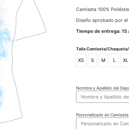
Camiseta 100% Poliéste
Diseño aprobado por el
Tiempo de entrega: 15 a
Talla Camiseta/Chaqueta
XS
S
M
L
XL
XS
S
M
L
X
Nombre y Apellido del Depo
Personalizado en Camiseta