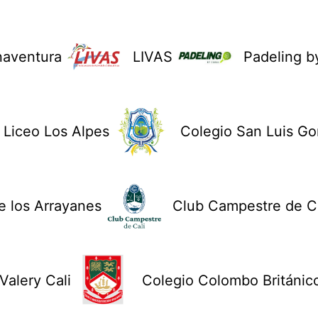
naventura
LIVAS
Padeling b
Liceo Los Alpes
Colegio San Luis G
 los Arrayanes
Club Campestre de Ca
Valery Cali
Colegio Colombo Británic