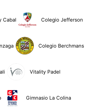
y Cabal
Colegio Jefferson
onzaga
Colegio Berchmans
li
Vitality Padel
o
Gimnasio La Colina