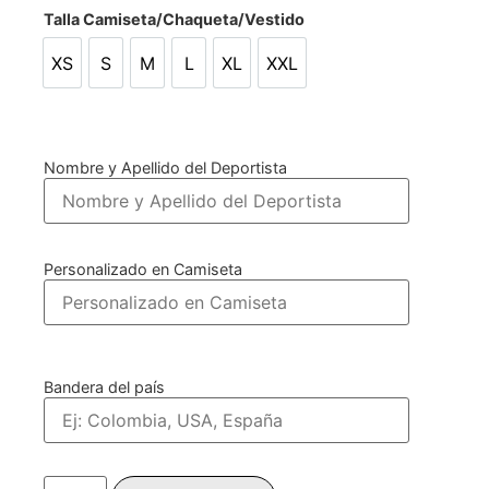
Talla Camiseta/Chaqueta/Vestido
XS
S
M
L
XL
XXL
XS
S
M
L
XL
XXL
Nombre y Apellido del Deportista
Personalizado en Camiseta
Bandera del país