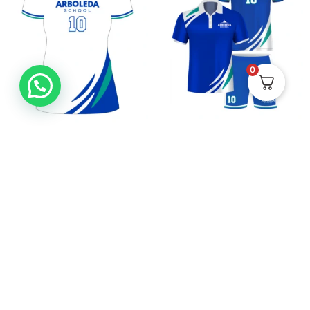
0
Camiseta de Fútbol
Kit Uniforme Futbol
Femenina Competencia –
Masculino Entreno –
Arboleda
Arboleda + Camisa de
presentación
$
950.000
$
200.000
Ver
Ver