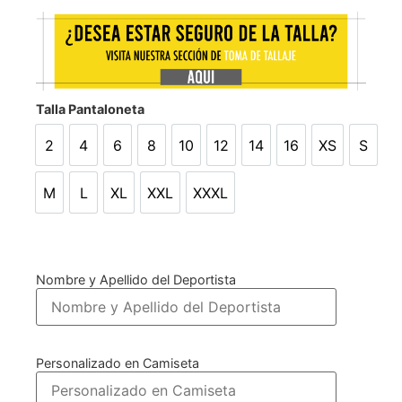
Talla Pantaloneta
2
4
6
8
10
12
14
16
XS
S
2
4
6
8
10
12
14
16
XS
S
M
L
XL
XXL
XXXL
M
L
XL
XXL
XXXL
Nombre y Apellido del Deportista
Personalizado en Camiseta