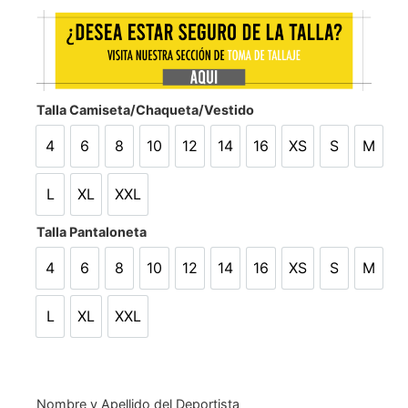
Talla Camiseta/Chaqueta/Vestido
4
6
8
10
12
14
16
XS
S
M
4
6
8
10
12
14
16
XS
S
M
L
XL
XXL
L
XL
XXL
Talla Pantaloneta
4
6
8
10
12
14
16
XS
S
M
4
6
8
10
12
14
16
XS
S
M
L
XL
XXL
L
XL
XXL
Nombre y Apellido del Deportista