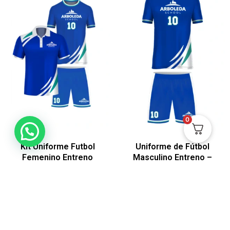
0
Kit Uniforme Futbol
Uniforme de Fútbol
Femenino Entreno
Masculino Entreno –
Arboleda + Camisa de
Arboleda
presentación
$
150.000
$
200.000
Ver
Ver