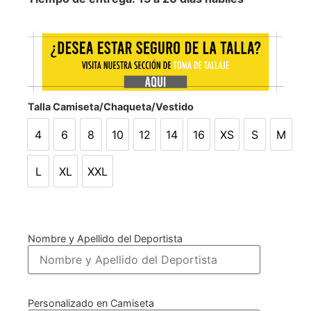
Talla Camiseta/Chaqueta/Vestido
4
6
8
10
12
14
16
XS
S
M
4
6
8
10
12
14
16
XS
S
M
L
XL
XXL
L
XL
XXL
Nombre y Apellido del Deportista
Personalizado en Camiseta