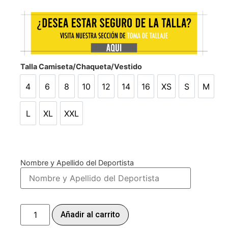
Talla Camiseta/Chaqueta/Vestido
4
6
8
10
12
14
16
XS
S
M
4
6
8
10
12
14
16
XS
S
M
L
XL
XXL
L
XL
XXL
Nombre y Apellido del Deportista
Añadir al carrito