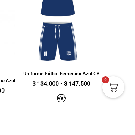
Uniforme Fútbol Femenino Azul CB
0
no Azul
$
134.000
-
$
147.500
00
Ver
Ver estado del pedido