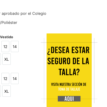
r aprobado por el Colegio
/Poliéster
/Vestido
12
14
12
14
XL
XL
12
14
12
14
XL
XL