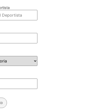
rtista
to