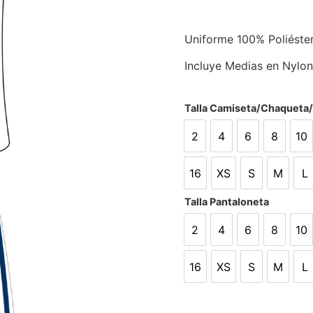
Uniforme 100% Poliéste
Incluye Medias en Nylon
Talla Camiseta/Chaqueta
2
4
6
8
10
2
4
6
8
10
16
XS
S
M
L
16
XS
S
M
L
Talla Pantaloneta
2
4
6
8
10
2
4
6
8
10
16
XS
S
M
L
16
XS
S
M
L