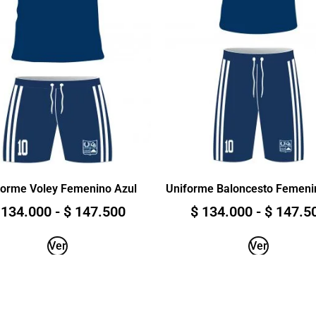
forme Voley Femenino Azul
Uniforme Baloncesto Femeni
134.000
-
$
147.500
$
134.000
-
$
147.5
Ver
Ver
ACERCA DE NOSOTROS