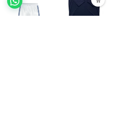
Uniforme Fútbol Masculino
Buzo Filtro Solar CJ
Blanco CB
$
89.900
$
134.000
-
$
147.500
Ver
Ver
HECHO EN CALI-
COLOMBIA POR
MADRES CABEZAS DE
FAMILIA