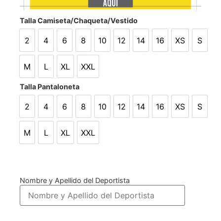
Talla Camiseta/Chaqueta/Vestido
2
4
6
8
10
12
14
16
XS
S
2
4
6
8
10
12
14
16
XS
S
M
L
XL
XXL
M
L
XL
XXL
Talla Pantaloneta
2
4
6
8
10
12
14
16
XS
S
2
4
6
8
10
12
14
16
XS
S
M
L
XL
XXL
M
L
XL
XXL
Nombre y Apellido del Deportista