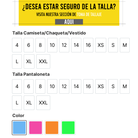
Talla Camiseta/Chaqueta/Vestido
4
6
8
10
12
14
16
XS
S
M
4
6
8
10
12
14
16
XS
S
M
L
XL
XXL
L
XL
XXL
Talla Pantaloneta
4
6
8
10
12
14
16
XS
S
M
4
6
8
10
12
14
16
XS
S
M
L
XL
XXL
L
XL
XXL
Color
Azul
Fucsia
Naranja
Verde Limón