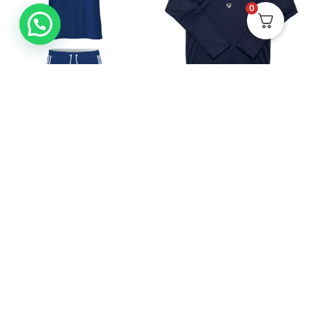
0
Uniforme Fútbol Masculino
Buzo Filtro Solar CJ
Azul CB
$
89.900
$
134.000
-
$
147.500
Ver
Ver
HECHO EN CALI-
COLOMBIA POR
MADRES CABEZAS DE