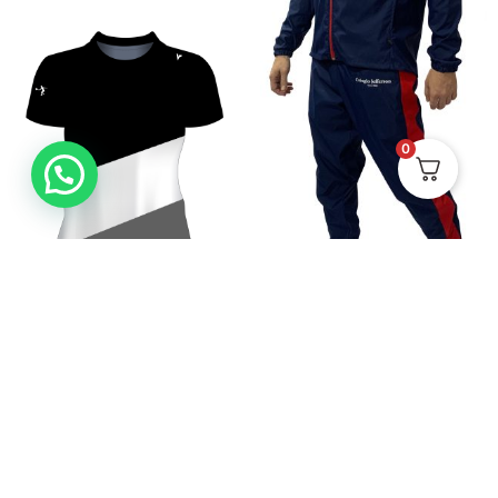
0
Camiseta Padel VPro 3
Sudadera Impermeable CJ
Mujer
Unisex
$
124.900
$
120.879
-
$
132.979
Ver
Ver