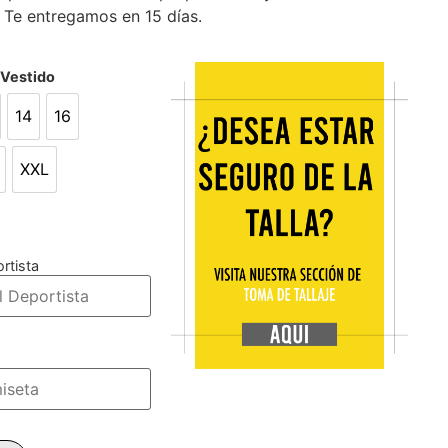
 Te entregamos en 15 días.
/Vestido
14
16
14
16
XXL
L
XXL
rtista