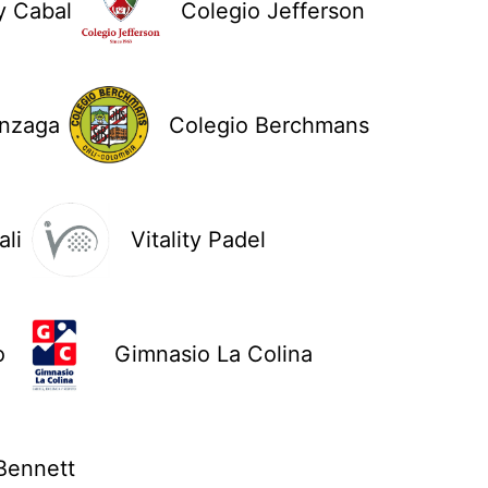
y Cabal
Colegio Jefferson
onzaga
Colegio Berchmans
li
Vitality Padel
o
Gimnasio La Colina
Bennett