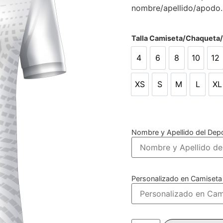
nombre/apellido/apodo.
Talla Camiseta/Chaqueta
4
6
8
10
12
4
6
8
10
12
XS
S
M
L
XL
XS
S
M
L
X
Nombre y Apellido del Depo
Personalizado en Camiseta