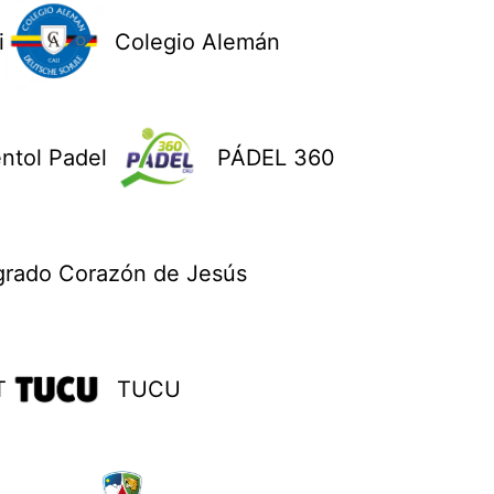
i
Colegio Alemán
ntol Padel
PÁDEL 360
grado Corazón de Jesús
T
TUCU