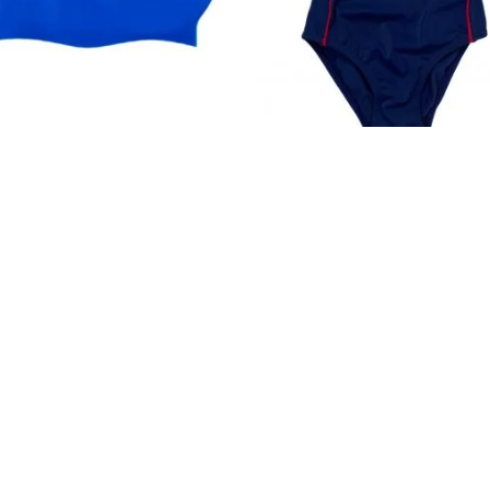
Gorro de Silicona
Vestido de Baño CJ
$
30.000
$
89.900
Ver
Ver
ACERCA DE NOSOTROS
Nacimos como un emprendimiento universitario en
el año 2013 en Cali, Colombia. Hemos consolidado
una marca de ropa para gente activa como tú, que