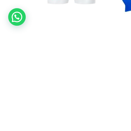
Short deportivo Mujer
$
99.900
Ver