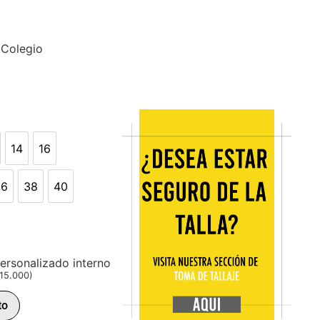
 Colegio
14
16
14
16
36
38
40
36
38
40
ersonalizado interno
15.000
)
to