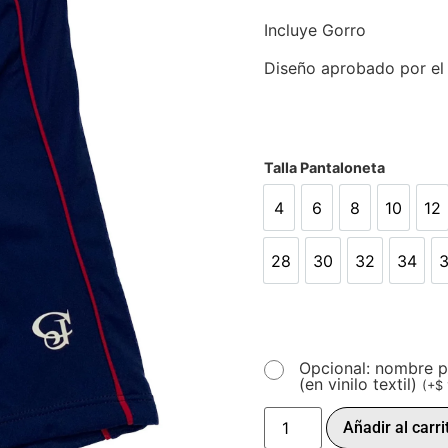
Incluye Gorro
Diseño aprobado por el
Talla Pantaloneta
4
6
8
10
12
4
6
8
10
12
28
30
32
34
28
30
32
34
Opcional: nombre p
(en vinilo textil)
(
+
$
Añadir al carri