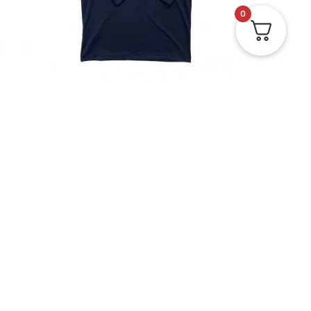
0
Buzo Filtro Solar CJ
$
89.900
Ver
Ver estado del pedido
Políticas de privacidad y protección de datos
Términos y condiciones
Política de Envíos, Entregas y Devoluciones