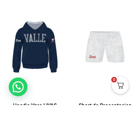
0
Hoodie Vpro LIVAS
Short de Presentacion
Mujer
$
119.900
$
99.900
Ver
Ver