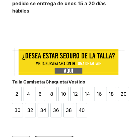
pedido se entrega de unos 15 a 20 días
hábiles
Talla Camiseta/Chaqueta/Vestido
2
4
6
8
10
12
14
16
18
20
2
4
6
8
10
12
14
16
18
20
30
32
34
36
38
40
30
32
34
36
38
40