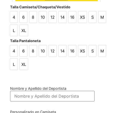
Talla Camiseta/Chaqueta/Vestido
4
6
8
10
12
14
16
XS
S
M
4
6
8
10
12
14
16
XS
S
M
L
XL
L
XL
Talla Pantaloneta
4
6
8
10
12
14
16
XS
S
M
4
6
8
10
12
14
16
XS
S
M
L
XL
L
XL
Nombre y Apellido del Deportista
Personalizado en Camiseta