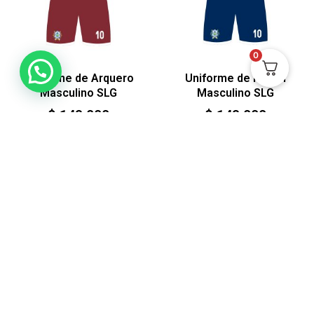
0
Uniforme de Arquero
Uniforme de Futbol
Masculino SLG
Masculino SLG
$
143.000
$
143.000
Ver
Ver
HECHO EN CALI-
COLOMBIA POR
MADRES CABEZAS DE
FAMILIA