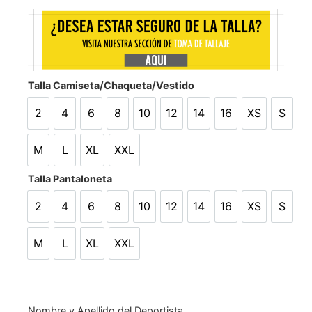
Talla Camiseta/Chaqueta/Vestido
2
4
6
8
10
12
14
16
XS
S
2
4
6
8
10
12
14
16
XS
S
M
L
XL
XXL
M
L
XL
XXL
Talla Pantaloneta
2
4
6
8
10
12
14
16
XS
S
2
4
6
8
10
12
14
16
XS
S
M
L
XL
XXL
M
L
XL
XXL
Nombre y Apellido del Deportista