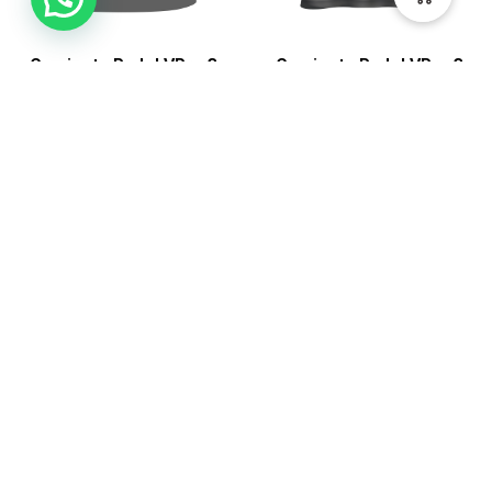
Camiseta Padel VPro 3
Camiseta Padel VPro 3
Mujer
Hombre
$
124.900
$
124.900
Ver
Ver
HECHO EN CALI-
COLOMBIA POR
MADRES CABEZAS DE
FAMILIA
ACERCA DE NOSOTROS