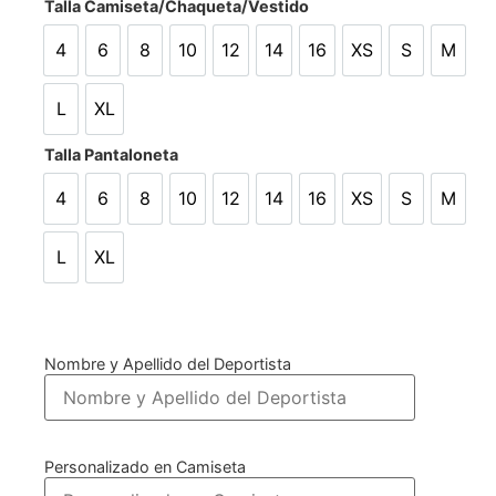
Talla Camiseta/Chaqueta/Vestido
4
6
8
10
12
14
16
XS
S
M
4
6
8
10
12
14
16
XS
S
M
L
XL
L
XL
Talla Pantaloneta
4
6
8
10
12
14
16
XS
S
M
4
6
8
10
12
14
16
XS
S
M
L
XL
L
XL
Nombre y Apellido del Deportista
Personalizado en Camiseta