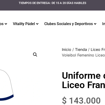
TIEMPOS DE ENTREGA: DE 15 A 20 DÍAS HABILES
os
Vitality Pádel
Clubes Sociales y Deportivos
I
Inicio
/
Tienda
/
Liceo Fr
Voleibol Femenino Liceo
Uniforme 
Liceo Fra
$
143.000