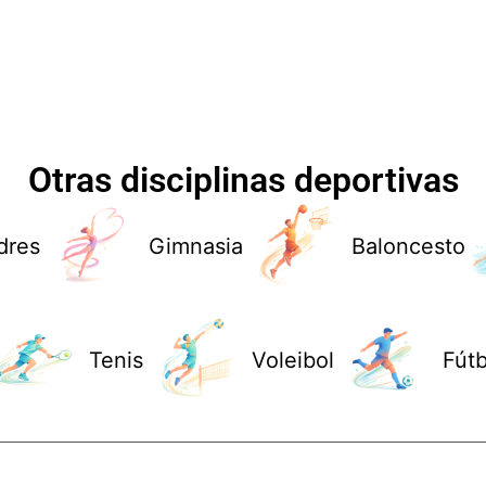
Otras disciplinas deportivas
dres
Gimnasia
Baloncesto
Tenis
Voleibol
Fútb