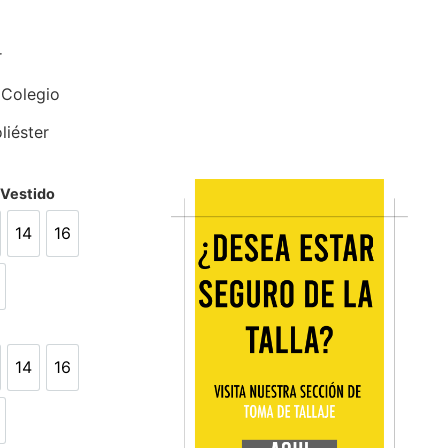
r
 Colegio
liéster
/Vestido
14
16
14
16
L
14
16
14
16
L