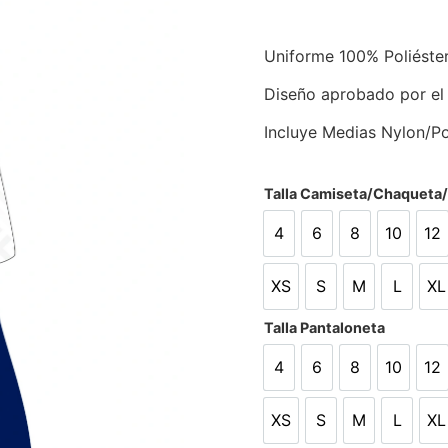
Uniforme 100% Poliéste
Diseño aprobado por el
Incluye Medias Nylon/Po
Talla Camiseta/Chaqueta
4
6
8
10
12
4
6
8
10
12
XS
S
M
L
XL
XS
S
M
L
X
Talla Pantaloneta
4
6
8
10
12
4
6
8
10
12
XS
S
M
L
XL
XS
S
M
L
X