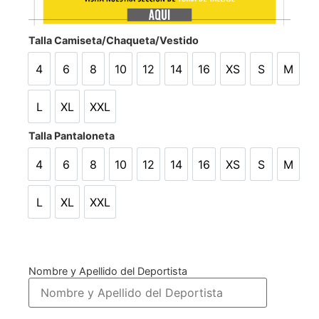
Talla Camiseta/Chaqueta/Vestido
4
6
8
10
12
14
16
XS
S
M
4
6
8
10
12
14
16
XS
S
M
L
XL
XXL
L
XL
XXL
Talla Pantaloneta
4
6
8
10
12
14
16
XS
S
M
4
6
8
10
12
14
16
XS
S
M
L
XL
XXL
L
XL
XXL
Nombre y Apellido del Deportista