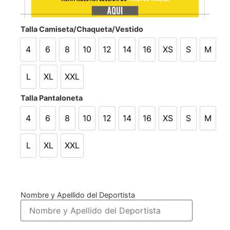
Talla Camiseta/Chaqueta/Vestido
4
6
8
10
12
14
16
XS
S
M
4
6
8
10
12
14
16
XS
S
M
L
XL
XXL
L
XL
XXL
Talla Pantaloneta
4
6
8
10
12
14
16
XS
S
M
4
6
8
10
12
14
16
XS
S
M
L
XL
XXL
L
XL
XXL
Nombre y Apellido del Deportista