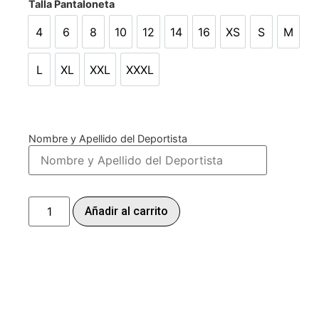
Talla Pantaloneta
4
6
8
10
12
14
16
XS
S
M
4
6
8
10
12
14
16
XS
S
M
L
XL
XXL
XXXL
L
XL
XXL
XXXL
Nombre y Apellido del Deportista
Añadir al carrito