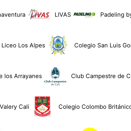
naventura
LIVAS
Padeling b
Liceo Los Alpes
Colegio San Luis G
 los Arrayanes
Club Campestre de Ca
Valery Cali
Colegio Colombo Británic