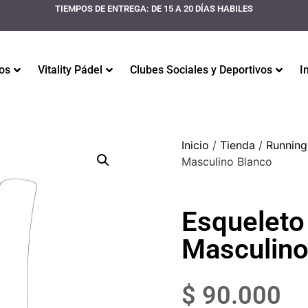
TIEMPOS DE ENTREGA: DE 15 A 20 DÍAS HABILES
os
Vitality Pádel
Clubes Sociales y Deportivos
I
Inicio
/
Tienda
/
Running
Masculino Blanco
Esqueleto
Masculino
$
90.000