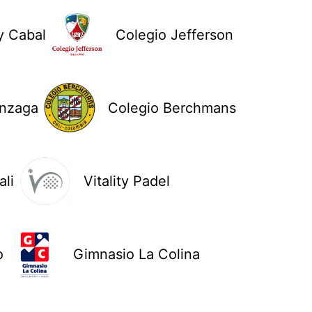
y Cabal
Colegio Jefferson
onzaga
Colegio Berchmans
li
Vitality Padel
o
Gimnasio La Colina