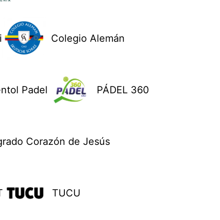
i
Colegio Alemán
ntol Padel
PÁDEL 360
grado Corazón de Jesús
T
TUCU