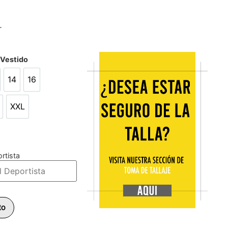
r
/Vestido
14
16
14
16
XXL
L
XXL
rtista
to