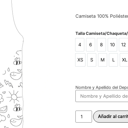
Camiseta 100% Poliéste
Talla Camiseta/Chaqueta
4
6
8
10
12
4
6
8
10
12
XS
S
M
L
XL
XS
S
M
L
X
Nombre y Apellido del Depo
Añadir al carri