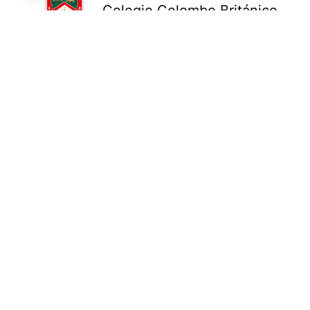
Colegio Colombo Británico
Gimnasio La Colina
Colegio New Cambridge
Colegio Bennett