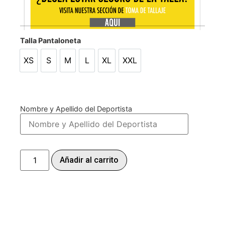
Talla Pantaloneta
XS
S
M
L
XL
XXL
XS
S
M
L
XL
XXL
Nombre y Apellido del Deportista
Añadir al carrito