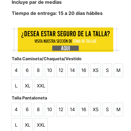
Incluye par de medias
Tiempo de entrega: 15 a 20 días hábiles
Talla Camiseta/Chaqueta/Vestido
4
6
8
10
12
14
16
XS
S
M
4
6
8
10
12
14
16
XS
S
M
L
XL
XXL
L
XL
XXL
Talla Pantaloneta
4
6
8
10
12
14
16
XS
S
M
4
6
8
10
12
14
16
XS
S
M
L
XL
XXL
L
XL
XXL