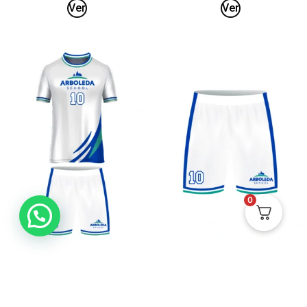
Ver
Ver
0
Uniforme de Fútbol
Pantaloneta de Fútbol
Femenino Competencia –
Femenina Competencia –
Arboleda
Arboleda