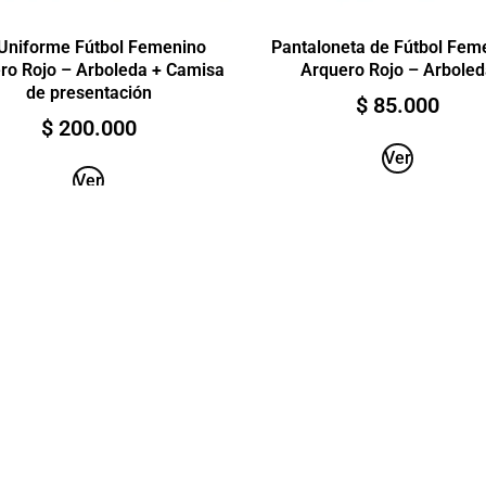
 Uniforme Fútbol Femenino
Pantaloneta de Fútbol Fem
ro Rojo – Arboleda + Camisa
Arquero Rojo – Arbole
de presentación
$
85.000
$
200.000
Ver
Ver
ACERCA DE NOSOTROS
Nacimos como un emprendimiento universitario en
el año 2013 en Cali, Colombia. Hemos consolidado
una marca de ropa para gente activa como tú, que
te levantas cada mañana a darle un sentido a todo
aquello que realizas. Nuestra alta tecnología y
calidad te brinda prendas ideales para estar en
C
casa, hacer deporte, trabajar, o simplemente hacer