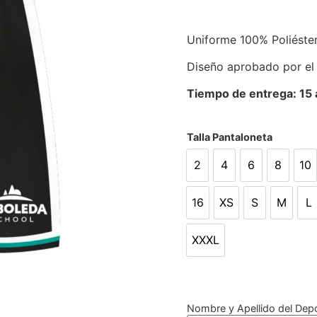
Uniforme 100% Poliéste
Diseño aprobado por el
Tiempo de entrega: 15 a
Talla Pantaloneta
2
4
6
8
10
2
4
6
8
10
16
XS
S
M
L
16
XS
S
M
L
XXXL
XXXL
Nombre y Apellido del Depo