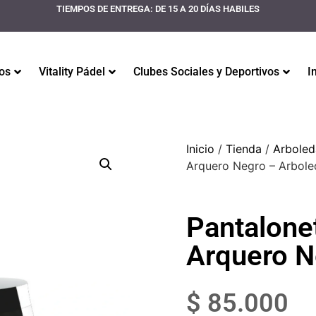
TIEMPOS DE ENTREGA: DE 15 A 20 DÍAS HABILES
os
Vitality Pádel
Clubes Sociales y Deportivos
I
Inicio
/
Tienda
/
Arboled
Arquero Negro – Arbole
Pantalone
Arquero N
$
85.000