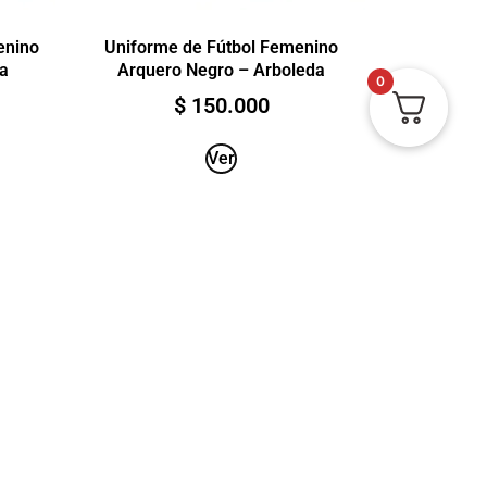
enino
Uniforme de Fútbol Femenino
da
Arquero Negro – Arboleda
0
$
150.000
Ver
Ver estado del pedido
Políticas de privacidad y protección de datos
Términos y condiciones
Política de Envíos, Entregas y Devoluciones
Quejas y Reclamos (PQRS)
ONTACTO