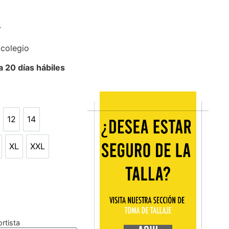
r
 colegio
 20 días hábiles
12
14
12
14
XL
XXL
XL
XXL
rtista