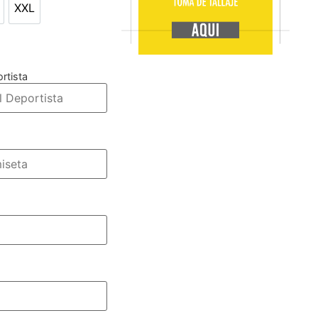
XXL
L
XXL
rtista