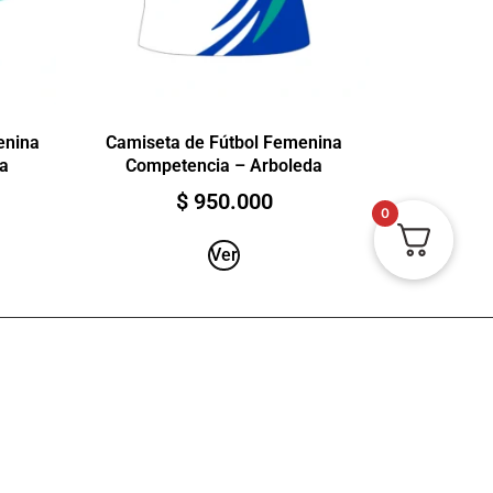
enina
Camiseta de Fútbol Femenina
a
Competencia – Arboleda
$
950.000
0
Ver
Ver estado del pedido
Políticas de privacidad y protección de datos
Términos y condiciones
Política de Envíos, Entregas y Devoluciones