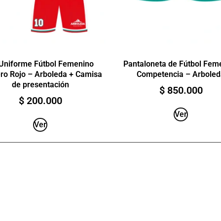
 Uniforme Fútbol Femenino
Pantaloneta de Fútbol Fem
ro Rojo – Arboleda + Camisa
Competencia – Arboled
de presentación
$
850.000
$
200.000
Ver
Ver
ACERCA DE NOSOTROS
Nacimos como un emprendimiento universitario en
el año 2013 en Cali, Colombia. Hemos consolidado
una marca de ropa para gente activa como tú, que
te levantas cada mañana a darle un sentido a todo