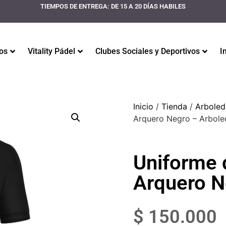
TIEMPOS DE ENTREGA: DE 15 A 20 DÍAS HABILES
os
Vitality Pádel
Clubes Sociales y Deportivos
I
Inicio
/
Tienda
/
Arboled
Arquero Negro – Arbole
Uniforme 
Arquero N
$
150.000