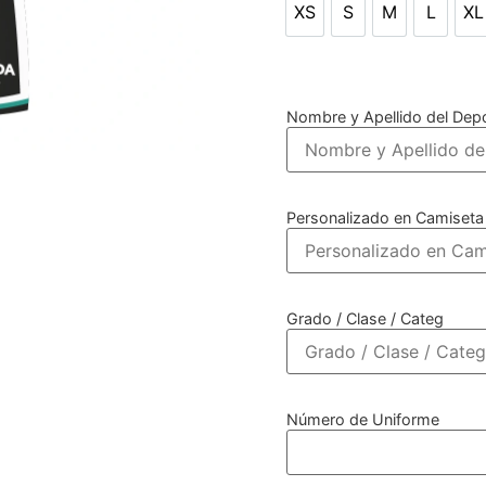
XS
S
M
L
XL
XS
S
M
L
X
Nombre y Apellido del Depo
Personalizado en Camiseta
Grado / Clase / Categ
Número de Uniforme