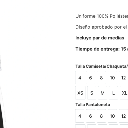
Uniforme 100% Poliéste
Diseño aprobado por el
Incluye par de medias
Tiempo de entrega: 15 a
Talla Camiseta/Chaqueta
4
6
8
10
12
4
6
8
10
12
XS
S
M
L
XL
XS
S
M
L
X
Talla Pantaloneta
4
6
8
10
12
4
6
8
10
12