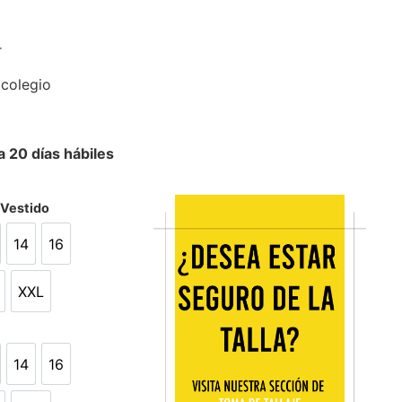
r
 colegio
 20 días hábiles
/Vestido
14
16
14
16
XXL
L
XXL
14
16
14
16