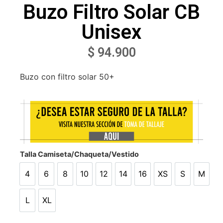
Buzo Filtro Solar CB
Unisex
$
94.900
Buzo con filtro solar 50+
Talla Camiseta/Chaqueta/Vestido
4
6
8
10
12
14
16
XS
S
M
4
6
8
10
12
14
16
XS
S
M
L
XL
L
XL