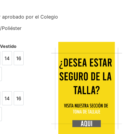
r aprobado por el Colegio
/Poliéster
/Vestido
14
16
14
16
L
14
16
14
16
L