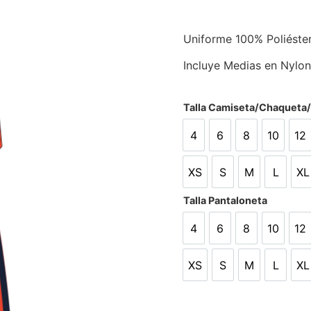
Uniforme 100% Poliéste
Incluye Medias en Nylon
Talla Camiseta/Chaqueta
4
6
8
10
12
4
6
8
10
12
XS
S
M
L
XL
XS
S
M
L
X
Talla Pantaloneta
4
6
8
10
12
4
6
8
10
12
XS
S
M
L
XL
XS
S
M
L
X