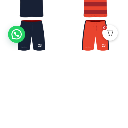
0
Uniforme Baloncesto
Uniforme Baloncesto
Masculino Visitante CJ
Femenino CJ
$
145.000
$
145.000
Ver
Ver
HECHO EN CALI-
COLOMBIA POR