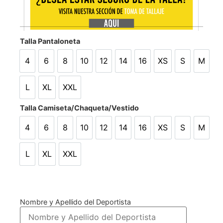
Talla Pantaloneta
4
6
8
10
12
14
16
XS
S
M
4
6
8
10
12
14
16
XS
S
M
L
XL
XXL
L
XL
XXL
Talla Camiseta/Chaqueta/Vestido
4
6
8
10
12
14
16
XS
S
M
4
6
8
10
12
14
16
XS
S
M
L
XL
XXL
L
XL
XXL
Nombre y Apellido del Deportista