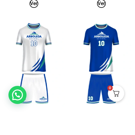
Ver
Ver
0
Uniforme de Fútbol
Uniforme de Fútbol
Femenino Competencia –
Femenino Entreno –
Arboleda
Arboleda