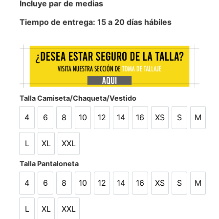
Incluye par de medias
Tiempo de entrega: 15 a 20 días hábiles
Talla Camiseta/Chaqueta/Vestido
4
6
8
10
12
14
16
XS
S
M
4
6
8
10
12
14
16
XS
S
M
L
XL
XXL
L
XL
XXL
Talla Pantaloneta
4
6
8
10
12
14
16
XS
S
M
4
6
8
10
12
14
16
XS
S
M
L
XL
XXL
L
XL
XXL