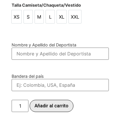
Talla Camiseta/Chaqueta/Vestido
XS
S
M
L
XL
XXL
XS
S
M
L
XL
XXL
Nombre y Apellido del Deportista
Bandera del país
Añadir al carrito