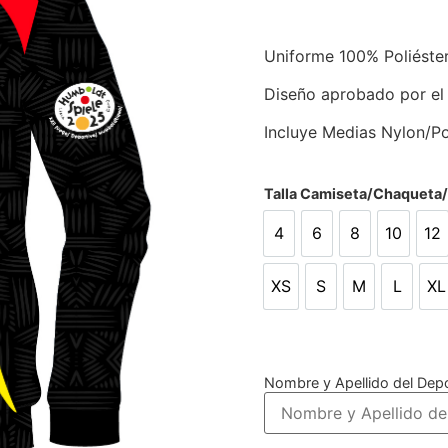
Uniforme 100% Poliéste
Diseño aprobado por el
Incluye Medias Nylon/Po
Talla Camiseta/Chaqueta
4
6
8
10
12
4
6
8
10
12
XS
S
M
L
XL
XS
S
M
L
X
Nombre y Apellido del Depo