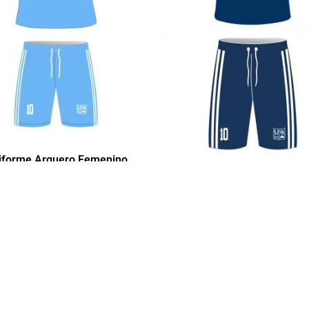
iforme Arquero Femenino
Aguamarina CB
Uniforme Baloncesto Femeni
134.000
-
$
147.500
$
134.000
-
$
147.5
Ver
Ver
ACERCA DE NOSOTROS