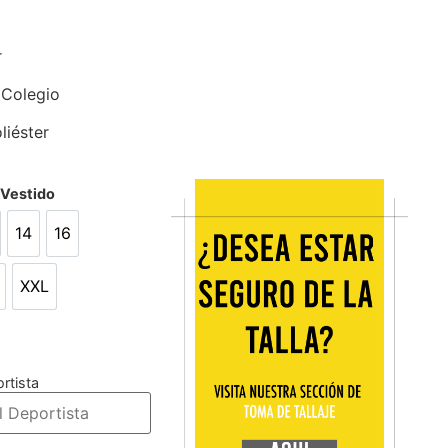
r
 Colegio
liéster
/Vestido
14
16
14
16
XXL
L
XXL
rtista