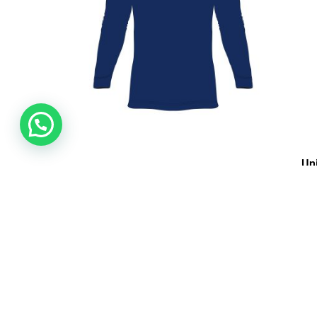
Un
Buzo Filtro Solar CB Unisex
$
$
99.900
Ver