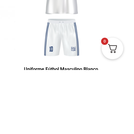
0
Uniforme Fútbol Masculino Blanco
CB
no Azul
$
134.000
-
$
147.500
00
Ver
Ver estado del pedido
Políticas de privacidad y protección de datos